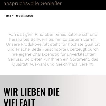
anspruchsvolle Genießer
Home
Produktvielfalt
Von saftigem Rind über feines Kalbfleisch und
herzhaftes Schwein bis hin zu zartem Lamm:
Unsere Produktvielfalt steht für höchste Qualität
und Frische. Jede Fleischsorte überzeugt durch
ihre eigene Charakteristik für unverfälschten
Genuss. So bieten wir Ihnen ein Sortiment, das
Qualität, Auswahl und Geschmack vereint.
WIR LIEBEN DIE
VIELFALT