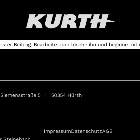
rster Beitrag. Bearbeite oder lösche ihn und beginne mit
 Siemensstraße 5 | 50354 Hürth
Impressum
Datenschutz
AGB
r Steinebach