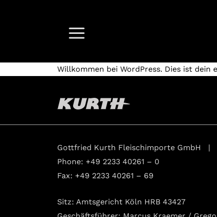
Skip
Skip
to
to
primary
main
menu
content
Willkommen bei WordPress. Dies ist dein e
Gottfried Kurth Fleischimporte GmbH |
Phone:
+49 2233 40261 – 0
Fax: +49 2233 40261 – 69
Sitz: Amtsgericht Köln HRB 43427
Geschäftsführer: Marcus Kraemer / Grego