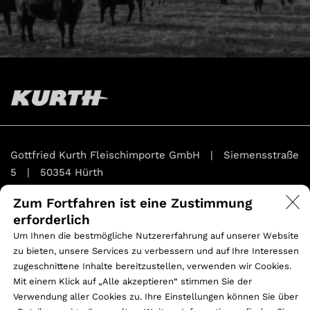
Gottfried Kurth Fleischimporte GmbH | Siemensstraße
5 | 50354 Hürth
Zum Fortfahren ist eine Zustimmung
Phone:
+49 2233 40261 – 0
erforderlich
Fax: +49 2233 40261 – 69
Um Ihnen die bestmögliche Nutzererfahrung auf unserer Website
zu bieten, unsere Services zu verbessern und auf Ihre Interessen
Sitz: Amtsgericht Köln HRB 43427
zugeschnittene Inhalte bereitzustellen, verwenden wir Cookies.
Geschäftsführer: Marcus Kraemer / Gregor Steinebach
Mit einem Klick auf „Alle akzeptieren“ stimmen Sie der
Verwendung aller Cookies zu. Ihre Einstellungen können Sie über