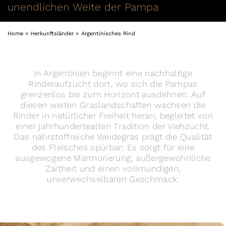
unendlichen Weite der Pampa
Home
Herkunftsländer
Argentinisches Rind
In Argentinien beginnt eine nachhaltige
Rinderaufzucht dort, wo sich die Pampas
grenzenlos bis zum Horizont ausdehnen. Auf
diesen weiten Graslandschaften wachsen die
Rinder in natürlicher Freiheit heran, begleitet von
einer jahrhundertealten Tradition der Viehzucht.
Das nährstoffreiche Weidegras prägt die Qualität
des Fleisches spürbar: Es sorgt für eine
ausgewogene Marmorierung, außergewöhnliche
Zartheit und einen vollmundigen,
unverwechselbaren Geschmack.